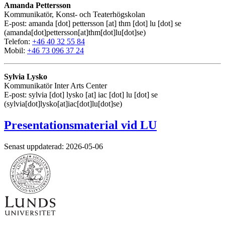
Amanda Pettersson
Kommunikatör, Konst- och Teaterhögskolan
E-post:
amanda
[dot]
pettersson
[at]
thm
[dot]
lu
[dot]
se
(amanda[dot]pettersson[at]thm[dot]lu[dot]se)
Telefon:
+46 40 32 55 84
Mobil:
+46 73 096 37 24
Sylvia Lysko
Kommunikatör Inter Arts Center
E-post:
sylvia
[dot]
lysko
[at]
iac
[dot]
lu
[dot]
se
(sylvia[dot]lysko[at]iac[dot]lu[dot]se)
Presentationsmaterial vid LU
Senast uppdaterad: 2026-05-06