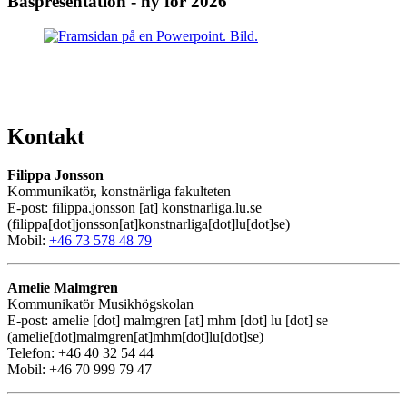
Baspresentation - ny för 2026
Kontakt
Filippa Jonsson
Kommunikatör, konstnärliga fakulteten
E-post:
filippa
.
jonsson
[at]
konstnarliga
.
lu
.
se
(filippa[dot]jonsson[at]konstnarliga[dot]lu[dot]se)
Mobil:
+46 73 578 48 79
Amelie Malmgren
Kommunikatör Musikhögskolan
E-post:
amelie
[dot]
malmgren
[at]
mhm
[dot]
lu
[dot]
se
(amelie[dot]malmgren[at]mhm[dot]lu[dot]se)
Telefon: +46 40 32 54 44
Mobil: +46 70 999 79 47