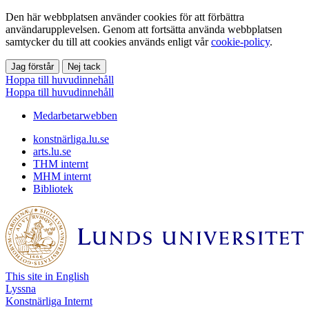
Den här webbplatsen använder cookies för att förbättra
användarupplevelsen. Genom att fortsätta använda webbplatsen
samtycker du till att cookies används enligt vår
cookie-policy
.
Jag förstår
Nej tack
Hoppa till huvudinnehåll
Hoppa till huvudinnehåll
Medarbetarwebben
konstnärliga.lu.se
arts.lu.se
THM internt
MHM internt
Bibliotek
This site in English
Lyssna
Konstnärliga Internt