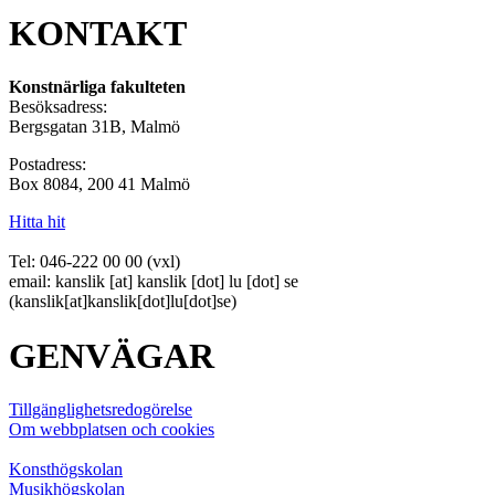
KONTAKT
Konstnärliga fakulteten
Besöksadress:
Bergsgatan 31B, Malmö
Postadress:
Box 8084, 200 41 Malmö
Hitta hit
Tel: 046-222 00 00 (vxl)
email:
kanslik
[at]
kanslik
[dot]
lu
[dot]
se
(kanslik[at]kanslik[dot]lu[dot]se)
GENVÄGAR
Tillgänglighetsredogörelse
Om webbplatsen och cookies
Konsthögskolan
Musikhögskolan