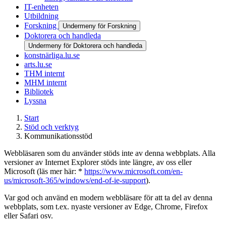
IT-enheten
Utbildning
Forskning
Undermeny för Forskning
Doktorera och handleda
Undermeny för Doktorera och handleda
konstnärliga.lu.se
arts.lu.se
THM internt
MHM internt
Bibliotek
Lyssna
Start
Stöd och verktyg
Kommunikationsstöd
Webbläsaren som du använder stöds inte av denna webbplats. Alla
versioner av Internet Explorer stöds inte längre, av oss eller
Microsoft (läs mer här: *
https://www.microsoft.com/en-
us/microsoft-365/windows/end-of-ie-support
).
Var god och använd en modern webbläsare för att ta del av denna
webbplats, som t.ex. nyaste versioner av Edge, Chrome, Firefox
eller Safari osv.